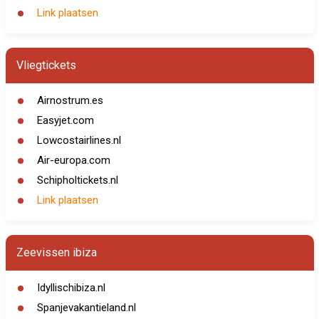
Link plaatsen
Vliegtickets
Airnostrum.es
Easyjet.com
Lowcostairlines.nl
Air-europa.com
Schipholtickets.nl
Link plaatsen
Zeevissen ibiza
Idyllischibiza.nl
Spanjevakantieland.nl